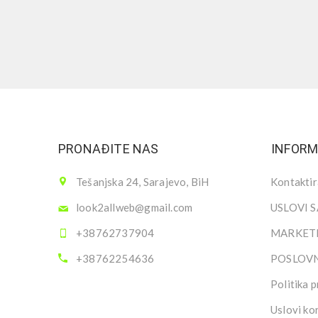
PRONAĐITE NAS
INFORM
Tešanjska 24, Sarajevo, BiH
Kontaktir
look2allweb@gmail.com
USLOVI 
+38762737904
MARKETI
+38762254636
POSLOV
Politika p
Uslovi ko