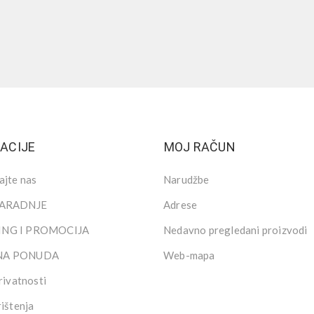
ACIJE
MOJ RAČUN
ajte nas
Narudžbe
SARADNJE
Adrese
NG I PROMOCIJA
Nedavno pregledani proizvodi
NA PONUDA
Web-mapa
rivatnosti
rištenja