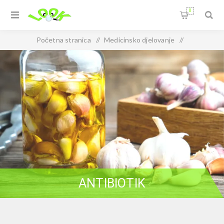
0
Početna stranica
/
Medicinsko djelovanje
/
Dermatološki
/
Antibiotik
ANTIBIOTIK