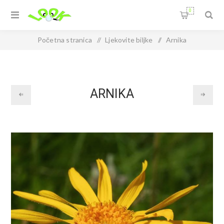
0
Početna stranica
/
Ljekovite biljke
/
Arnika
ARNIKA