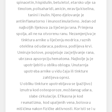
spinacetin, hispidulin, betuletol, etarsko ulje sa
timolom, polisaharidi, amicin, mravlja kiselina,
tanini i inulin. Njeno djelovanje je
antiinflamatorno i imunostimulativno. Jedan od
najboljih lijekova za liječenja rana. Primjena
spolja, ali ne na otvorenu ranu. Nezamjenjiva je
tinktura arnike u liječenju modrica, raznih
oteklina od udaraca, padova, podlijeva krvi.
Umiruje bolove, pospješuje zacjeljivanje rana,
ubrzava apsorpciju hematoma. Najbolje ju je
upotrijebiti u obliku obloga. Unutarnja
upotreba arnike u vidu čaja ili tinkture
zahtijeva oprez.
U obliku tinkture upotrebljava se (pažljivo)
iznutra kod osteoporoze, moždanog udara,
slabe cirkulacije. Efikasna je kod
reumatizma, kod upaljenih vena, bolova u
mišićima nakon fizičke aktivnosti. Koristi se i u