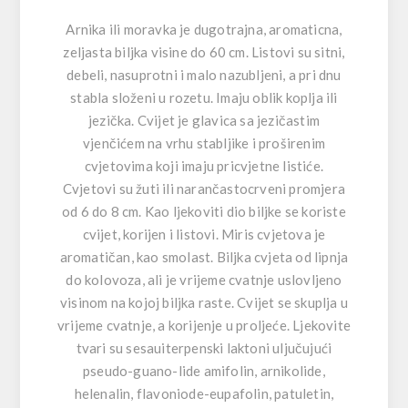
Arnika ili moravka je dugotrajna, aromaticna,
zeljasta biljka visine do 60 cm. Listovi su sitni,
debeli, nasuprotni i malo nazubljeni, a pri dnu
stabla složeni u rozetu. Imaju oblik koplja ili
jezička. Cvijet je glavica sa jezičastim
vjenčićem na vrhu stabljike i proširenim
cvjetovima koji imaju pricvjetne listiće.
Cvjetovi su žuti ili narančastocrveni promjera
od 6 do 8 cm. Kao ljekoviti dio biljke se koriste
cvijet, korijen i listovi. Miris cvjetova je
aromatičan, kao smolast. Biljka cvjeta od lipnja
do kolovoza, ali je vrijeme cvatnje uslovljeno
visinom na kojoj biljka raste. Cvijet se skuplja u
vrijeme cvatnje, a korijenje u proljeće. Ljekovite
tvari su sesauiterpenski laktoni uljučujući
pseudo-guano-lide amifolin, arnikolide,
helenalin, flavoniode-eupafolin, patuletin,