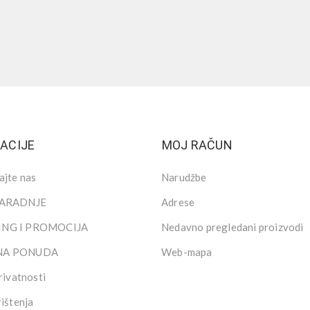
ACIJE
MOJ RAČUN
ajte nas
Narudžbe
SARADNJE
Adrese
NG I PROMOCIJA
Nedavno pregledani proizvodi
NA PONUDA
Web-mapa
rivatnosti
rištenja