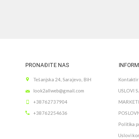
PRONAĐITE NAS
INFORM
Tešanjska 24, Sarajevo, BiH
Kontaktir
look2allweb@gmail.com
USLOVI 
+38762737904
MARKETI
+38762254636
POSLOV
Politika p
Uslovi ko