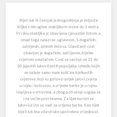
Bijeli luk ili češnjak jednogodišnja je zeljasta
biljka s okruglom stabljikorn visine do 1 metra.
Pri dnu stabljika je obavijena cjevastim listom, a
iznad toga nalazi se, uglavnom, 5 dugačkih,
zašiljenih, zelenih listova. Glavičasti cvat
obavijen je dugačkim, zašiIjenim, bijelim
cvjetnim omotačem. Cvat se sastoji od 25 do
30 jajastih lukovičastih pupoljaka, između kojih
se nalaze samo male količine bjelkastih
cvjetova, koji su gotovo uvijek jalovi.cvjeta
u
rujnu i kolovozu, a vrijeme berbe je u rujnu.
Uspijeva u vrtovima, a zbog potražnje uzgaja se
i na većim površinama. Za lijek koristi se
lukovica što se vadi za vrijeme berbe. Kao lijek
bijeli luk ima višestruko upotrebnu vrijednost.