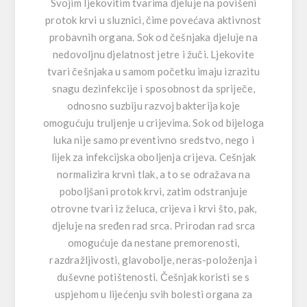
Svojim Ijekovitim tvarima djeluje na povišeni
protok krvi u sluznici, čime povećava aktivnost
probavnih organa. Sok od češnjaka djeluje na
nedovoljnu djelatnost jetre i žuči. Ljekovite
tvari češnjaka u samom početku imaju izrazitu
snagu dezinfekcije i sposobnost da spriječe,
odnosno suzbiju razvoj bakterija koje
omogućuju truljenje u crijevima. Sok od bijeloga
luka nije samo preventivno sredstvo, nego i
lijek za infekcijska oboljenja crijeva. Cešnjak
normalizira krvni tlak, a to se odražava na
poboljšani protok krvi, zatim odstranjuje
otrovne tvari iz želuca, crijeva i krvi što, pak,
djeluje na sređen rad srca. Prirodan rad srca
omogućuje da nestane premorenosti,
razdražljivosti, glavobolje, neras-položenja i
duševne potištenosti. Češnjak koristi se s
uspjehom u lijećenju svih bolesti organa za