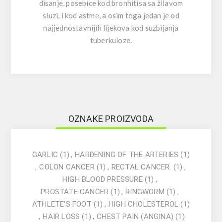
disanje, posebice kod bronhitisa sa žilavom
sluzi, i kod astme, a osim toga jedan je od
najjednostavnijih lijekova kod suzbijanja
tuberkuloze.
OZNAKE PROIZVODA
GARLIC
(1)
,
HARDENING OF THE ARTERIES
(1)
,
COLON CANCER
(1)
,
RECTAL CANCER.
(1)
,
HIGH BLOOD PRESSURE
(1)
,
PROSTATE CANCER
(1)
,
RINGWORM
(1)
,
ATHLETE'S FOOT
(1)
,
HIGH CHOLESTEROL
(1)
,
HAIR LOSS
(1)
,
CHEST PAIN (ANGINA)
(1)