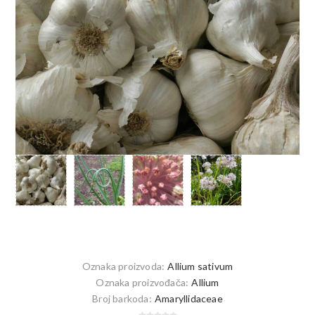
Oznaka proizvoda:
Allium sativum
Oznaka proizvođača:
Allium
Broj barkoda:
Amaryllidaceae