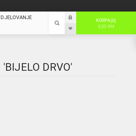
 DJELOVANJE
KORPA
0
0,00 KM
'BIJELO DRVO'