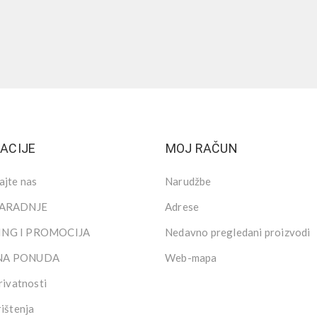
ACIJE
MOJ RAČUN
ajte nas
Narudžbe
SARADNJE
Adrese
NG I PROMOCIJA
Nedavno pregledani proizvodi
NA PONUDA
Web-mapa
rivatnosti
rištenja