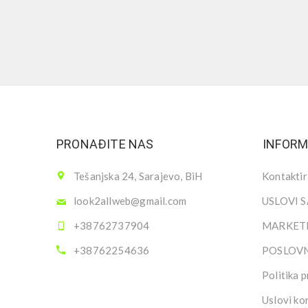
PRONAĐITE NAS
INFORM
Tešanjska 24, Sarajevo, BiH
Kontaktir
look2allweb@gmail.com
USLOVI 
+38762737904
MARKETI
+38762254636
POSLOV
Politika p
Uslovi ko