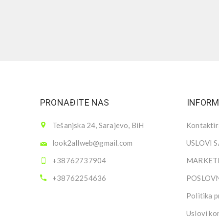
PRONAĐITE NAS
INFORM
Tešanjska 24, Sarajevo, BiH
Kontaktir
look2allweb@gmail.com
USLOVI 
+38762737904
MARKETI
+38762254636
POSLOV
Politika p
Uslovi ko