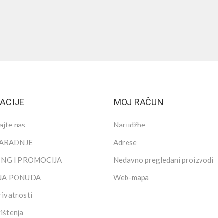
ACIJE
MOJ RAČUN
ajte nas
Narudžbe
SARADNJE
Adrese
NG I PROMOCIJA
Nedavno pregledani proizvodi
NA PONUDA
Web-mapa
rivatnosti
rištenja