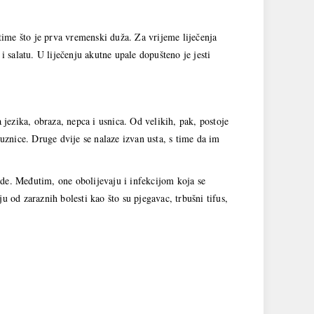
 time što je prva vremenski duža. Za vrijeme liječenja
i salatu. U liječenju akutne upale dopušteno je jesti
 jezika, obraza, nepca i usnica. Od velikih, pak, postoje
luznice. Druge dvije se nalaze izvan usta, s time da im
zde. Međutim, one obolijevaju i infekcijom koja se
u od zaraznih bolesti kao što su pjegavac, trbušni tifus,