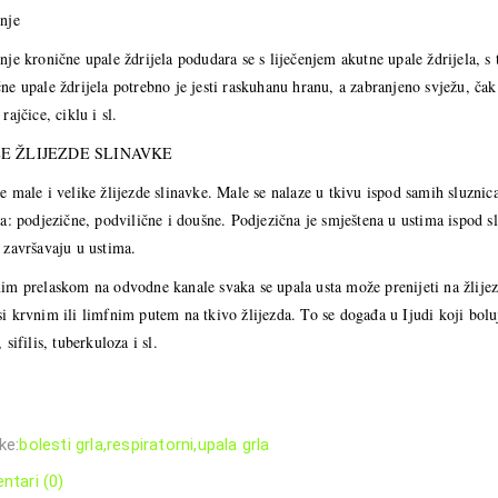
nje
nje kronične upale ždrijela podudara se s liječenjem akutne upale ždrijela, s
ne upale ždrijela potrebno je jesti raskuhanu hranu, a zabranjeno svježu, čak 
 rajčice, ciklu i sl.
E ŽLIJEZDE SLINAVKE
e male i velike žlijezde slinavke. Male se nalaze u tkivu ispod samih sluznica
ra: podjezične, podvilične i doušne. Podjezična je smještena u ustima ispod s
 završavaju u ustima.
im prelaskom na odvodne kanale svaka se upala usta može prenijeti na žlije
i krvnim ili limfnim putem na tkivo žlijezda. To se događa u Ijudi koji boluj
, sifilis, tuberkuloza i sl.
ke:
bolesti grla
,
respiratorni
,
upala grla
ntari (0)