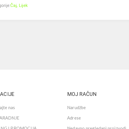
orije:
Čaj
,
Lijek
ACIJE
MOJ RAČUN
ajte nas
Narudžbe
SARADNJE
Adrese
NG I PROMOCIJA
Nedavno pregledani proizvodi