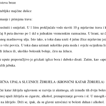
istova breze
tabljike majčine dušice
manje i primjena trava:
usitniti i smiješati. U 1 litru proključale vode staviti 10 g mješavine trava i
čaj 8 puta dnevno po 1 dcl u jednakim vremenskim razmacima. U hrani, uz čet
ranog maslinovog ulja. Isto tako, u toku dana uzeti 4 jušne žlice mješavine j
 što više povrća. U toku dana uzimati nekoliko puta meda i svježe ocijeđena
i želucu ili, ukoliko bolesnik boluje, čiru na želucu.
 upute preporučljivo je grickati iglice bora i duboko disati. Zatim, kao »aperi
elih jabuka.
IČNA UPALA SLUZNICE ŽDRIJELA (KRONIČNI KATAR ŽDRIJELA)
ni katar ždrijela uglavnom se razvija iz akutnoga, ali između tih dviju boles
noj upali ždrijela su cigarete, alkohol, prenaprezanje govora i sl. U mnogih
 na ždrijelo. Drži se, ipak, da su glavni uzročnici te bolesti duhan i alkohol.