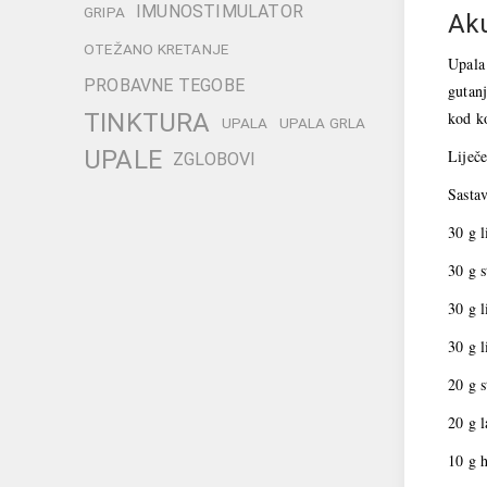
IMUNOSTIMULATOR
GRIPA
Aku
OTEŽANO KRETANJE
Upala
PROBAVNE TEGOBE
gutanj
TINKTURA
kod ko
UPALA
UPALA GRLA
UPALE
Liječe
ZGLOBOVI
Sastav
30 g l
30 g 
30 g l
30 g l
20 g s
20 g 
10 g 