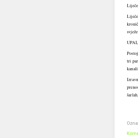
Liječe
Liječe
kronič
svježe
UPAL
Postoj
tri pa
kanali
Izravn
prenos
šarlah
Ozna
Kome