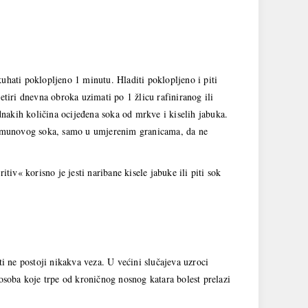
 kuhati poklopljeno 1 minutu. Hladiti poklopljeno i piti
iri dnevna obroka uzimati po 1 žlicu rafiniranog ili
ednakih količina ocijeđena soka od mrkve i kiselih jabuka.
 limunovog soka, samo u umjerenim granicama, da ne
tiv« korisno je jesti naribane kisele jabuke ili piti sok
ti ne postoji nikakva veza. U većini slučajeva uzroci
 osoba koje trpe od kroničnog nosnog katara bolest prelazi