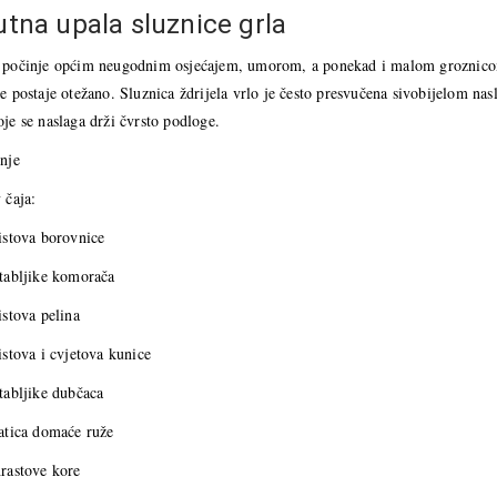
tna upala sluznice grla
 počinje općim neugodnim osjećajem, umorom, a ponekad i malom groznicom. U
e postaje otežano. Sluznica ždrijela vrlo je često presvučena sivobijelom nas
je se naslaga drži čvrsto podloge.
nje
 čaja:
istova borovnice
stabljike komorača
istova pelina
istova i cvjetova kunice
tabljike dubčaca
latica domaće ruže
hrastove kore