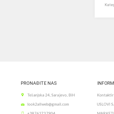
Kateg
PRONAĐITE NAS
INFORM
Tešanjska 24, Sarajevo, BiH
Kontaktir
look2allweb@gmail.com
USLOVI 
+38762737904
MARKETI