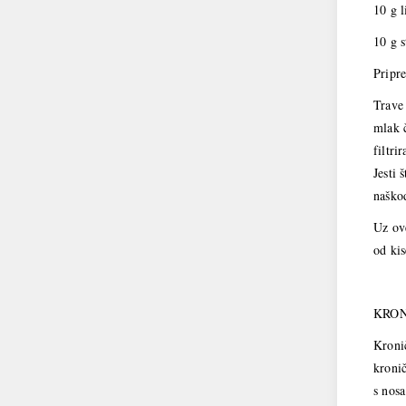
10 g l
10 g s
Pripre
Trave 
mlak 
filtri
Jesti
naškod
Uz ove
od kis
KRON
Kronič
kronič
s nosa