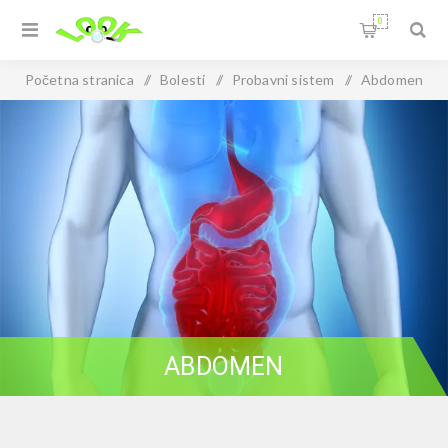
0
Početna stranica
/
Bolesti
/
Probavni sistem
/
Abdomen
ABDOMEN