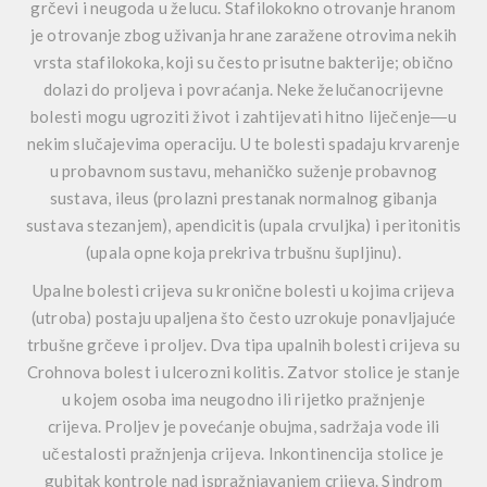
grčevi i neugoda u želucu. Stafilokokno otrovanje hranom
je otrovanje zbog uživanja hrane zaražene otrovima nekih
vrsta stafilokoka, koji su često prisutne bakterije; obično
dolazi do proljeva i povraćanja. Neke želučanocrijevne
bolesti mogu ugroziti život i zahtijevati hitno liječenje―u
nekim slučajevima operaciju. U te bolesti spadaju krvarenje
u probavnom sustavu, mehaničko suženje probavnog
sustava, ileus (prolazni prestanak normalnog gibanja
sustava stezanjem), apendicitis (upala crvuljka) i peritonitis
(upala opne koja prekriva trbušnu šupljinu).
Upalne bolesti crijeva su kronične bolesti u kojima crijeva
(utroba) postaju upaljena što često uzrokuje ponavljajuće
trbušne grčeve i proljev. Dva tipa upalnih bolesti crijeva su
Crohnova bolest i ulcerozni kolitis. Zatvor stolice je stanje
u kojem osoba ima neugodno ili rijetko pražnjenje
crijeva. Proljev je povećanje obujma, sadržaja vode ili
učestalosti pražnjenja crijeva. Inkontinencija stolice je
gubitak kontrole nad ispražnjavanjem crijeva. Sindrom