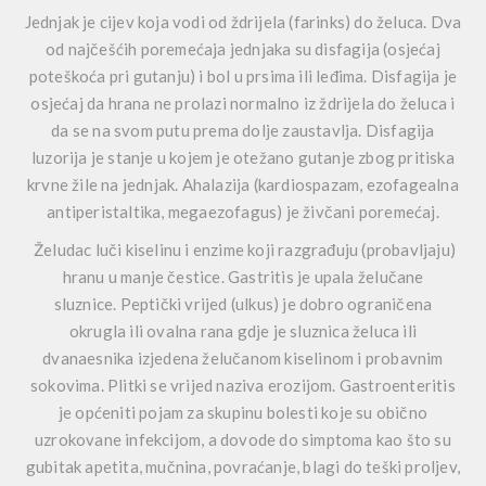
Jednjak je cijev koja vodi od ždrijela (farinks) do želuca. Dva
od najčešćih poremećaja jednjaka su disfagija (osjećaj
poteškoća pri gutanju) i bol u prsima ili leđima. Disfagija je
osjećaj da hrana ne prolazi normalno iz ždrijela do želuca i
da se na svom putu prema dolje zaustavlja. Disfagija
luzorija je stanje u kojem je otežano gutanje zbog pritiska
krvne žile na jednjak. Ahalazija (kardiospazam, ezofagealna
antiperistaltika, megaezofagus) je živčani poremećaj.
Želudac luči kiselinu i enzime koji razgrađuju (probavljaju)
hranu u manje čestice. Gastritis je upala želučane
sluznice. Peptički vrijed (ulkus) je dobro ograničena
okrugla ili ovalna rana gdje je sluznica želuca ili
dvanaesnika izjedena želučanom kiselinom i probavnim
sokovima. Plitki se vrijed naziva erozijom. Gastroenteritis
je općeniti pojam za skupinu bolesti koje su obično
uzrokovane infekcijom, a dovode do simptoma kao što su
gubitak apetita, mučnina, povraćanje, blagi do teški proljev,