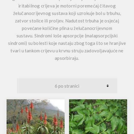
iritabilnog crijeva je motorni poremećaj čitavog
želučanocrijevnog sustava koji uzrokuje bol u trbuhu,
zatvor stolice ili proljev. Nadutost trbuha je osjećaj
povećane količine plina u želučanocrijevnom
sustavu. Sindromi loše apsorpcije (malapsorpcijski
sindromi) su bolesti koje nastaju zbog toga što se hranjive
tvari u tankom crijevu u krvnu struju zadovoljavajuće ne
apsorbiraju.