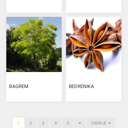
.
.
BAGREM
BEDRENIKA
.
.
1
2
3
4
5
ZADNJE