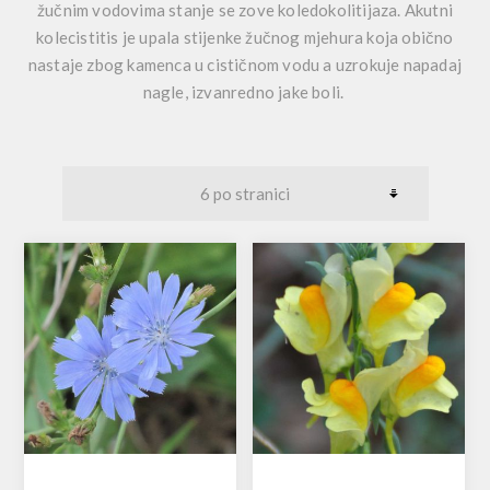
žučnim vodovima stanje se zove koledokolitijaza. Akutni
kolecistitis je upala stijenke žučnog mjehura koja obično
nastaje zbog kamenca u cističnom vodu a uzrokuje napadaj
nagle, izvanredno jake boli.