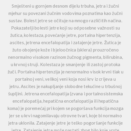
Smješteni u gornjem desnom dijelu trbuha, jetra i žučni
mjehur su povezani žučnim vodovima poznatima kao žučni
sustav. Bolest jetre se očituje na mnogo različitih načina.
Pokazatelji bolesti jetre koji su od posebne važnosti su
žutica, kolestaza, povećanje jetre, portalna hipertenzija,
ascites, jetrena encefalopatija i zatajenje jetre. Žutica je
žuto obojenje kože i bjeloočnica (sklera) prouzročeno
nenormalno visokom razinom žučnog pigmenta, bilirubina,
u krvnoj struji. Kolestaza je smanjenje ili zastoj protoka
žuči. Portalna hipertenzija je nenormalno visok krvni tlak u
portalnoj veni, velikoj veni koja nosi krv iz crijeva u
jetru. Ascites je nakupljanje slobodne tekućine u trbušnoj
šupljini. Jetrena encefalopatija (zvana i portalnosistemska
encefalopatija, hepatična encefalopatija ili hepatična
koma) je poremećaj pri kojem se pogoršava funkcija mozga
jer se u krvi nagomilavaju otrovne tvari, koje bi normalno
jetra uklonila. Zatajenje jetre je teško pogoršanje funkcije
jetre. Zatajenje jetre može nastati zbog bilo koje vrste