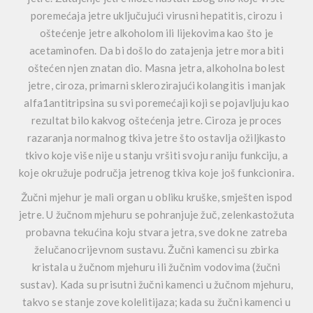
poremećaja jetre uključujući virusni hepatitis, cirozu i
oštećenje jetre alkoholom ili lijekovima kao što je
acetaminofen. Da bi došlo do zatajenja jetre mora biti
oštećen njen znatan dio. Masna jetra, alkoholna bolest
jetre, ciroza, primarni sklerozirajući kolangitis i manjak
alfa1antitripsina su svi poremećaji koji se pojavljuju kao
rezultat bilo kakvog oštećenja jetre. Ciroza je proces
razaranja normalnog tkiva jetre što ostavlja ožiljkasto
tkivo koje više nije u stanju vršiti svoju raniju funkciju, a
koje okružuje područja jetrenog tkiva koje još funkcionira.
Žučni mjehur je mali organ u obliku kruške, smješten ispod
jetre. U žučnom mjehuru se pohranjuje žuč, zelenkastožuta
probavna tekućina koju stvara jetra, sve dok ne zatreba
želučanocrijevnom sustavu. Žučni kamenci su zbirka
kristala u žučnom mjehuru ili žučnim vodovima (žučni
sustav). Kada su prisutni žučni kamenci u žučnom mjehuru,
takvo se stanje zove kolelitijaza; kada su žučni kamenci u