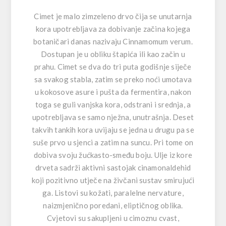
Cimet je malo zimzeleno drvo čija se unutarnja
kora upotrebljava za dobivanje začina kojega
botaničari danas nazivaju Cinnamomum verum.
Dostupan je u obliku štapića ili kao začin u
prahu. Cimet se dva do tri puta godišnje siječe
sa svakog stabla, zatim se preko noći umotava
u kokosove asure i pušta da fermentira, nakon
toga se guli vanjska kora, odstrani i srednja, a
upotrebljava se samo nježna, unutrašnja. Deset
takvih tankih kora uvijaju se jedna u drugu pa se
suše prvo u sjenci a zatim na suncu. Pri tome on
dobiva svoju žućkasto-smeđu boju. Ulje iz kore
drveta sadrži aktivni sastojak cinamonaldehid
koji pozitivno utječe na živčani sustav smirujući
ga. Listovi su kožati, paralelne nervature,
naizmjenično poredani, eliptičnog oblika.
Cvjetovi su sakupljeni u cimoznu cvast,