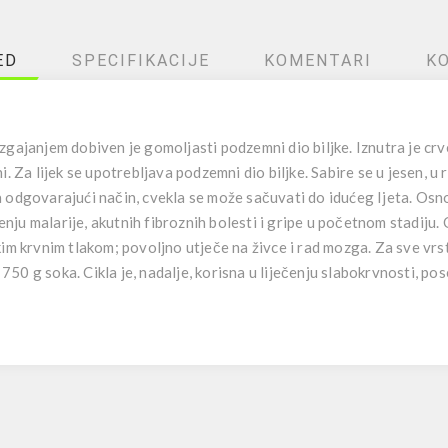
ED
SPECIFIKACIJE
KOMENTARI
K
zgajanjem dobiven je gomoljasti podzemni dio biljke. Iznutra je crv
. Za lijek se upotrebljava podzemni dio biljke. Sabire se u jesen, u 
 odgovarajući način, cvekla se može sačuvati do idućeg Ijeta. Osno
čenju malarije, akutnih fibroznih bolesti i gripe u početnom stadiju. 
im krvnim tlakom; povoljno utječe na živce i rad mozga. Za sve vrsti 
o 750 g soka. Cikla je, nadalje, korisna u liječenju slabokrvnosti, p