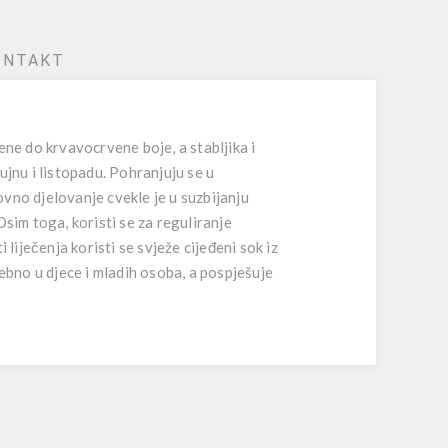
ONTAKT
ene do krvavocrvene boje, a stabljika i
rujnu i listopadu. Pohranjuju se u
vno djelovanje cvekle je u suzbijanju
Osim toga, koristi se za reguliranje
liječenja koristi se svježe cijeđeni sok iz
osebno u djece i mladih osoba, a pospješuje