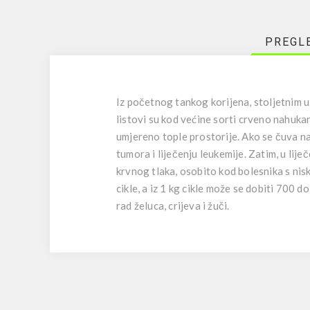
PREGL
Iz početnog tankog korijena, stoljetnim u
listovi su kod većine sorti crveno nahukani
umjereno tople prostorije. Ako se čuva na
tumora i liječenju leukemije. Zatim, u lije
krvnog tlaka, osobito kod bolesnika s nisk
cikle, a iz 1 kg cikle može se dobiti 700 d
rad želuca, crijeva i žuči.