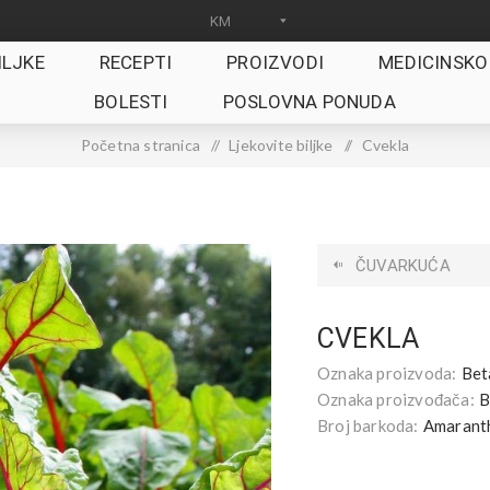
ILJKE
RECEPTI
PROIZVODI
MEDICINSKO
BOLESTI
POSLOVNA PONUDA
Početna stranica
/
Ljekovite biljke
/
Cvekla
ČUVARKUĆA
CVEKLA
Oznaka proizvoda:
Beta
Oznaka proizvođača:
B
Broj barkoda:
Amarant
.