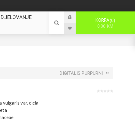
 DJELOVANJE
KORPA
0
0,00 KM
DIGITALIS PURPURNI
 vulgaris var. cicla
eta
haceae