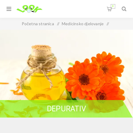
0
Početna stranica
/
Medicinsko djelovanje
/
Metabolički
/
Depurativ
DEPURATIV