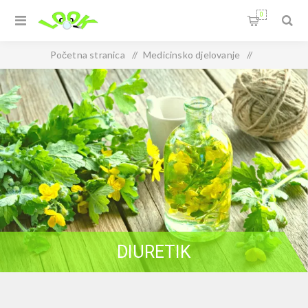
0
Početna stranica
/
Medicinsko djelovanje
/
Urinarno ginekološki
/
Diuretik
DIURETIK