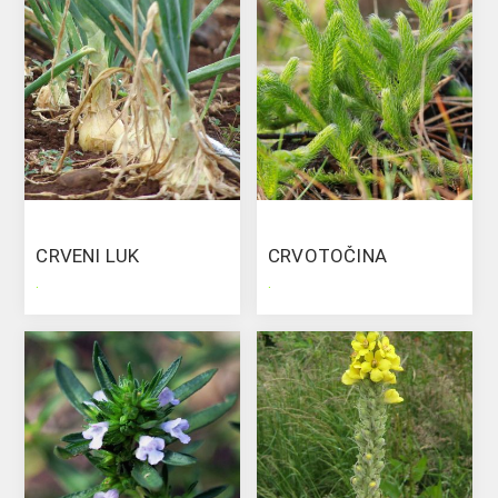
CRVENI LUK
CRVOTOČINA
.
.