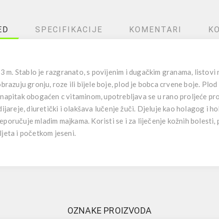
ED
SPECIFIKACIJE
KOMENTARI
K
 3 m. Stablo je razgranato, s povijenim i dugačkim granama, listovi 
brazuju gronju, roze ili bijele boje, plod je bobca crvene boje. Plod 
 napitak obogaćen c vitaminom, upotrebljava se u rano proljeće prot
ijareje, diuretički i olakšava lučenje žuči. Djeluje kao holagog i hol
eporučuje mladim majkama. Koristi se i za liječenje kožnih bolesti,
ljeta i početkom jeseni.
OZNAKE PROIZVODA