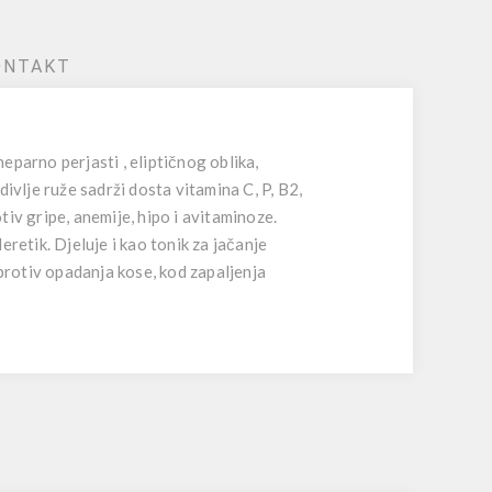
ONTAKT
neparno perjasti , eliptičnog oblika,
divlje ruže sadrži dosta vitamina C, P, B2,
iv gripe, anemije, hipo i avitaminoze.
eretik. Djeluje i kao tonik za jačanje
 protiv opadanja kose, kod zapaljenja