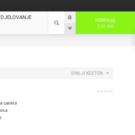
 DJELOVANJE
KORPA
0
0,00 KM
DIVLJI KESTEN
a canina
osa
e