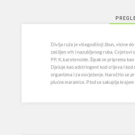
PREGL
Divlja ruža je višegodišnji žbun, visine do
zašiljen vrh i nazubljenog ruba. Cvjetovi o
PP, K, karotenoide. Šipak se priprema kao
Djeluje kao adstringent kod crijeva i kod d
organizma i za osvježenje. Naročito se pr
plućne maramice. Plod se sakuplja krajem 