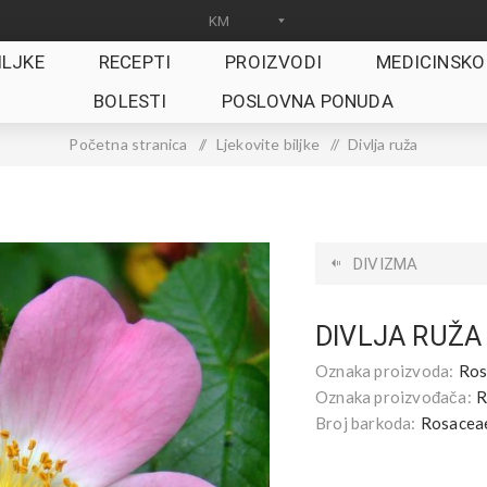
ILJKE
RECEPTI
PROIZVODI
MEDICINSKO
BOLESTI
POSLOVNA PONUDA
Početna stranica
/
Ljekovite biljke
/
Divlja ruža
DIVIZMA
DIVLJA RUŽA
Oznaka proizvoda:
Ros
Oznaka proizvođača:
R
Broj barkoda:
Rosacea
.