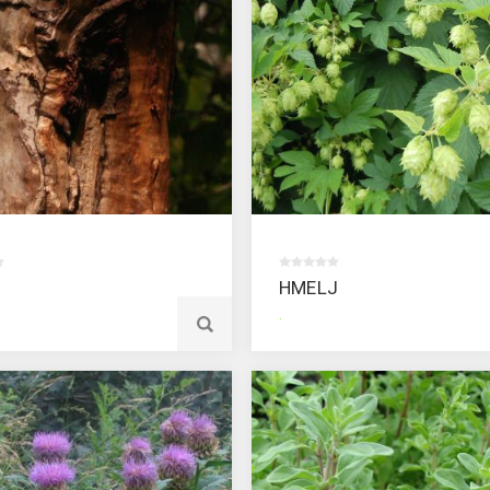
HMELJ
.