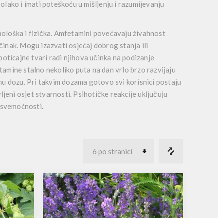
lako i imati poteškoću u mišljenju i razumijevanju
ihološka i fizička. Amfetamini povećavaju živahnost
činak. Mogu izazvati osjećaj dobrog stanja ili
poticajne tvari radi njihova učinka na podizanje
etamine stalno nekoliko puta na dan vrlo brzo razvijaju
nu dozu. Pri takvim dozama gotovo svi korisnici postaju
jeni osjet stvarnosti. Psihotičke reakcije uključuju
e svemoćnosti.