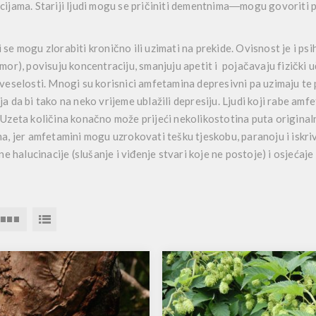
ijama. Stariji ljudi mogu se pričiniti dementnima―mogu govoriti po
se mogu zlorabiti kronično ili uzimati na prekide. Ovisnost je i ps
mor), povisuju koncentraciju, smanjuju apetit i pojačavaju fizički u
veselosti. Mnogi su korisnici amfetamina depresivni pa uzimaju te 
a da bi tako na neko vrijeme ublažili depresiju. Ljudi koji rabe amf
Uzeta količina konačno može prijeći nekoliko
stotina
puta original
a, jer amfetamini mogu uzrokovati tešku tjeskobu, paranoju i iskrivl
dne halucinacije (slušanje i viđenje stvari koje ne postoje) i osjećaj