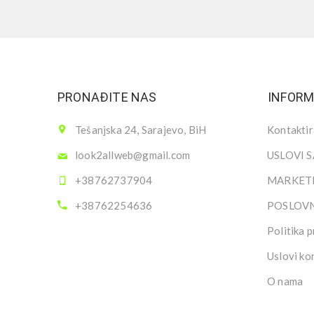
PRONAĐITE NAS
INFORM
Tešanjska 24, Sarajevo, BiH
Kontaktir
look2allweb@gmail.com
USLOVI 
+38762737904
MARKETI
+38762254636
POSLOV
Politika p
Uslovi ko
O nama