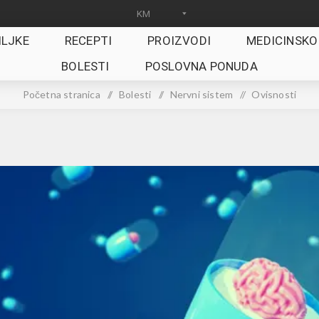
ILJKE
RECEPTI
PROIZVODI
MEDICINSKO
BOLESTI
POSLOVNA PONUDA
Početna stranica
/
Bolesti
/
Nervni sistem
/
Ovisnosti