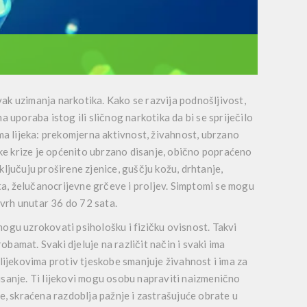
ak uzimanja narkotika. Kako se razvija podnošljivost,
 uporaba istog ili sličnog narkotika da bi se spriječilo
ma lijeka: prekomjerna aktivnost, živahnost, ubrzano
ske krize je općenito ubrzano disanje, obično popraćeno
ljučuju proširene zjenice, guščju kožu, drhtanje,
ita, želučanocrijevne grčeve i proljev. Simptomi se mogu
 vrh unutar 36 do 72 sata.
 mogu uzrokovati psihološku i fizičku ovisnost. Takvi
obamat. Svaki djeluje na različit način i svaki ima
lijekovima protiv tjeskobe smanjuje živahnost i ima za
isanje. Ti lijekovi mogu osobu napraviti naizmenično
e, skraćena razdoblja pažnje i zastrašujuće obrate u