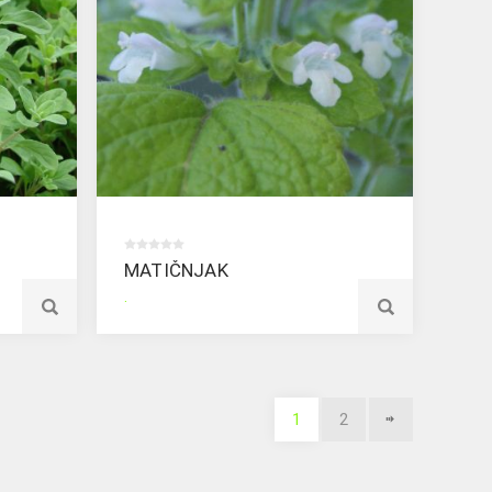
MATIČNJAK
.
1
2