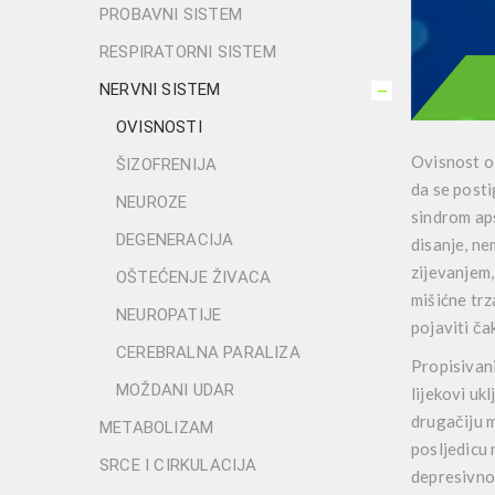
PROBAVNI SISTEM
RESPIRATORNI SISTEM
NERVNI SISTEM
OVISNOSTI
Ovisnost o 
ŠIZOFRENIJA
da se posti
NEUROZE
sindrom aps
DEGENERACIJA
disanje, ne
zijevanjem,
OŠTEĆENJE ŽIVACA
mišićne trz
NEUROPATIJE
pojaviti ča
CEREBRALNA PARALIZA
Propisivani
MOŽDANI UDAR
lijekovi uk
drugačiju m
METABOLIZAM
posljedicu 
SRCE I CIRKULACIJA
depresivnom