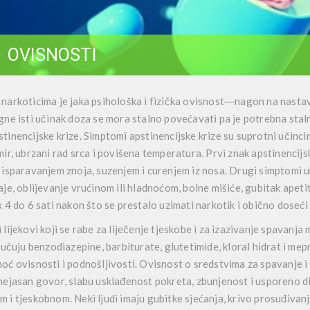
OVISNOSTI
narkoticima je jaka psihološka i fizička ovisnost―nagon na nastav
gne isti učinak doza se mora stalno povećavati pa je potrebna stalna
tinencijske krize. Simptomi apstinencijske krize su suprotni učinci
mir, ubrzani rad srca i povišena temperatura. Prvi znak apstinencij
 isparavanjem znoja, suzenjem i curenjem iz nosa. Drugi simptomi uk
aje, oblijevanje vrućinom ili hladnoćom, bolne mišiće, gubitak apet
k 4 do 6 sati nakon što se prestalo uzimati narkotik i obično doseći
 lijekovi koji se rabe za liječenje tjeskobe i za izazivanje spavanja
ljučuju benzodiazepine, barbiturate, glutetimide, kloral hidrat i mepr
oć ovisnosti i podnošljivosti. Ovisnost o sredstvima za spavanje i 
nejasan govor, slabu usklađenost pokreta, zbunjenost i usporeno d
 i tjeskobnom. Neki ljudi imaju gubitke sjećanja, krivo prosuđivanj