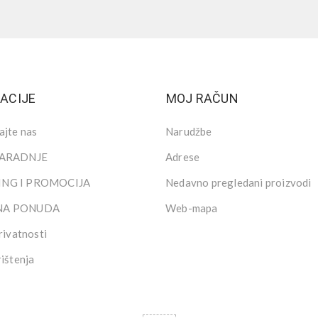
ACIJE
MOJ RAČUN
ajte nas
Narudžbe
SARADNJE
Adrese
NG I PROMOCIJA
Nedavno pregledani proizvodi
NA PONUDA
Web-mapa
rivatnosti
rištenja