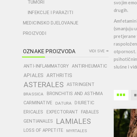
TUMORI
svojim emoc
drugih.
INFEKCIJE I PARAZITI
Amfetamini 
MEDICINSKO DJELOVANJE
(smanjuju u
PROIZVODI
pretjerane 
raspoloženj
OZNAKE PROIZVODA
VIDI SVE
otpornost. 
psihotičnim
ANTI-INFLAMMATORY
ANTIRHEUMATIC
slušne i vi
APIALES
ARTHRITIS
ASTERALES
ASTRINGENT
BRONCHITIS AND ASTHMA
BRASSICA
CARMINATIVE
DIURETIC
DATURA
ERICALES
EXPECTORANT
FABALES
LAMIALES
GENTIANALES
LOSS OF APPETITE
MYRTALES