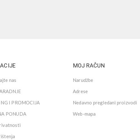
ACIJE
MOJ RAČUN
ajte nas
Narudžbe
SARADNJE
Adrese
NG I PROMOCIJA
Nedavno pregledani proizvodi
NA PONUDA
Web-mapa
rivatnosti
rištenja