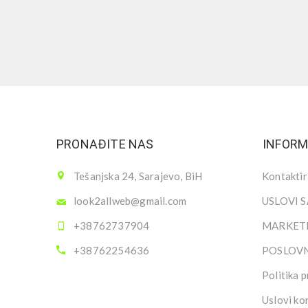
PRONAĐITE NAS
INFORM
Tešanjska 24, Sarajevo, BiH
Kontaktir
look2allweb@gmail.com
USLOVI 
+38762737904
MARKETI
+38762254636
POSLOV
Politika p
Uslovi ko