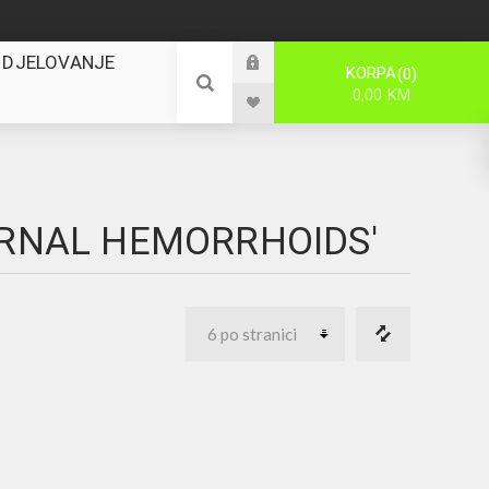
 DJELOVANJE
KORPA
0
0,00 KM
ERNAL HEMORRHOIDS'