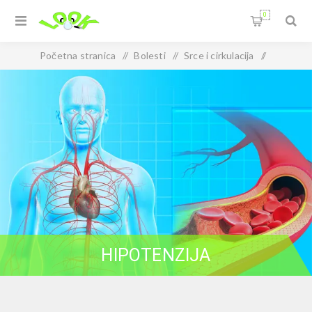
0
Početna stranica
/
Bolesti
/
Srce i cirkulacija
/
Hipotenzija
HIPOTENZIJA