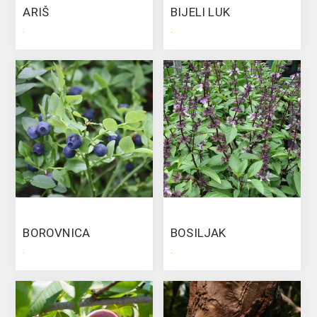
ARIŠ
BIJELI LUK
.
.
BOROVNICA
BOSILJAK
.
.