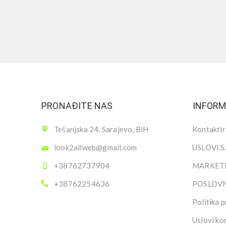
PRONAĐITE NAS
INFORM
Tešanjska 24, Sarajevo, BiH
Kontaktir
look2allweb@gmail.com
USLOVI 
+38762737904
MARKETI
+38762254636
POSLOV
Politika p
Uslovi ko