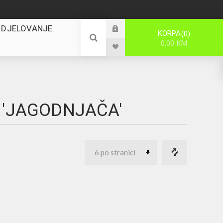
 DJELOVANJE
KORPA
0
0,00 KM
 'JAGODNJAČA'