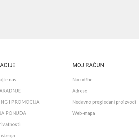
ACIJE
MOJ RAČUN
ajte nas
Narudžbe
SARADNJE
Adrese
NG I PROMOCIJA
Nedavno pregledani proizvodi
NA PONUDA
Web-mapa
rivatnosti
rištenja