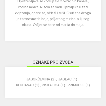
Upotrebljava se kod upale mokraćnih kanala,
kod nesanice. Rizom se vadi u proljeće u fazi
cvjetanja, opere se, očisti i suši. Osušena droga
je tamnosmeđe boje, prijatnog mirisa, a ljutog
okusa. Cvijet se bere od marta do maja.
OZNAKE PROIZVODA
JAGORČEVINA
(2)
,
JAGLAC
(1)
,
KUNJAVAC
(1)
,
PISKALICA
(1)
,
PRIMROSE
(1)