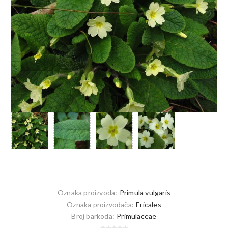
Oznaka proizvoda:
Primula vulgaris
Oznaka proizvođača:
Ericales
Broj barkoda:
Primulaceae