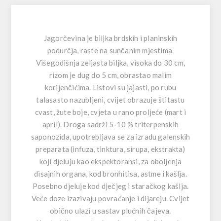
Jagorčevina je biljka brdskih i planinskih
podurčja, raste na sunčanim mjestima.
Višegodišnja zeljasta biljka, visoka do 30 cm,
rizom je dug do 5 cm, obrastao malim
korijenčićima. Listovi su jajasti, po rubu
talasasto nazubljeni, cvijet obrazuje štitastu
cvast, žute boje, cvjeta u rano proljeće (mart i
april). Droga sadrži 5-10 % triterpenskih
saponozida, upotrebljava se za izradu galenskih
preparata (infuza, tinktura, sirupa, ekstrakta)
koji djeluju kao ekspektoransi, za oboljenja
disajnih organa, kod bronhitisa, astme i kašlja.
Posebno djeluje kod dječjeg i staračkog kašlja.
Veće doze izazivaju povraćanje i dijareju. Cvijet
obično ulazi u sastav plućnih čajeva.