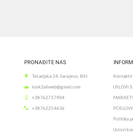
PRONAĐITE NAS
INFORM
Tešanjska 24, Sarajevo, BiH
Kontaktir
look2allweb@gmail.com
USLOVI 
+38762737904
MARKETI
+38762254636
POSLOV
Politika p
Uslovi ko