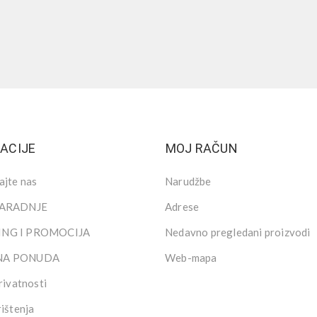
ACIJE
MOJ RAČUN
ajte nas
Narudžbe
SARADNJE
Adrese
NG I PROMOCIJA
Nedavno pregledani proizvodi
NA PONUDA
Web-mapa
rivatnosti
rištenja