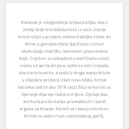
Kaćunak je višegodišnja zeljasta biljka. Ima u
zemlji dvije krtole(lukovice), iz veće, starije
krtole izlazi u proljeće zelena stabiljka visine do
40cm, u gornjem dijelu ljubičasta. Listovi
obuhvataju stabiljku, lancetasti, plavozelene
boje. Cvjetovi su sakupljeni u metličastu cvast,
cvjeta od aprila do juna, zatim se suši i otpada,
stara krtola umire, a onda iz druge manje krtole
u slijedeće proljeće izlazi nova biljka. Krtole
kaćunka sadrže oko 50 % sluzi. Sluz se koristi za
liječenje dijareje i katara crijeva. Djeluje kao
antitusik protiv kašlja, promuklosti i raznih
organa za disanje. Koristi se i kao protivotrov.
Krtole se vade u fazi cvjetanja(maj ,april).