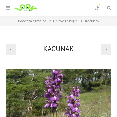
0
Početna stranica
/
Ljekovite biljke
/
Kaćunak
KAĆUNAK