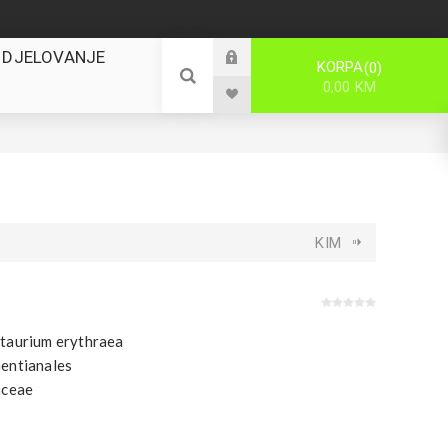
 DJELOVANJE
KORPA
0
0,00 KM
KIM
taurium erythraea
entianales
aceae