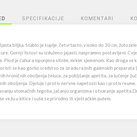
ED
SPECIFIKACIJE
KOMENTARI
K
jasta biljka. Stablo je šuplje, četvrtasto, visoko do 30 cm, žutozele
ure. Gornji listovi su izduženo jajasti, naspramno postavljeni. Cvjet
a. Plod je čahura ispunjena sitnim, mrkim sjemenom. Kao droga se kor
oristi se kao gorko sredstvo za izradu raznih galenskih preparata (
nih hroničnih oboljenja želuca, za pobljšanje apetita, za lučenje žuč
ožnih oboljenja. Djeluje i protiv nervne napetosti kao i protiv reu
žavanju stomačnih tegoba, jačanju organizma i otvaranje apetita.Dr
se vežu u kitice i suše se prirodno ili vještačkim putem.