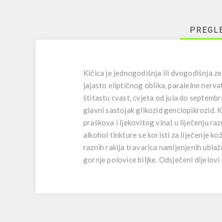
PREGL
Kičica je jednogodišnja ili dvogodišnja zel
jajasto eliptičnog oblika, paralelne nervat
štitastu cvast, cvjeta od jula do septembr
glavni sastojak glikozid genciopikrozid. K
praškova i ljekovitog vina) u liječenju raz
alkohol tinkture se koristi za liječenje k
raznih rakija travarica namijenjenih ubla
gornje polovice biljke. Odsječeni dijelovi 