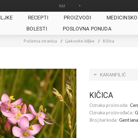
ILJKE
RECEPTI
PROIZVODI
MEDICINSKO
BOLESTI
POSLOVNA PONUDA
Početna stranica
/
Ljekovite biljke
/
Kičica
KARANFILIĆ
KIČICA
Oznaka proizvoda:
Cen
Oznaka proizvođača:
G
Broj barkoda:
Gentian
.