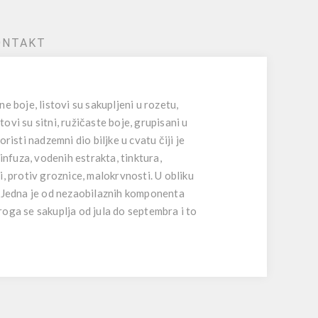
ONTAKT
ne boje, listovi su sakupljeni u rozetu,
ovi su sitni, ružičaste boje, grupisani u
isti nadzemni dio biljke u cvatu čiji je
infuza, vodenih estrakta, tinktura,
i, protiv groznice, malokrvnosti. U obliku
me. Jedna je od nezaobilaznih komponenta
oga se sakuplja od jula do septembra i to