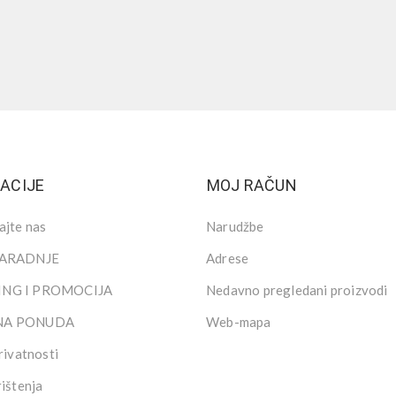
ACIJE
MOJ RAČUN
ajte nas
Narudžbe
SARADNJE
Adrese
NG I PROMOCIJA
Nedavno pregledani proizvodi
NA PONUDA
Web-mapa
rivatnosti
rištenja