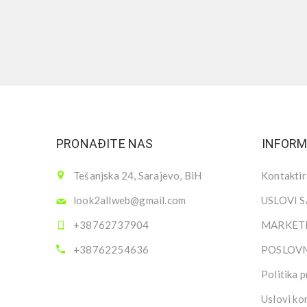
PRONAĐITE NAS
INFORM
Tešanjska 24, Sarajevo, BiH
Kontaktir
look2allweb@gmail.com
USLOVI 
+38762737904
MARKETI
+38762254636
POSLOV
Politika p
Uslovi ko