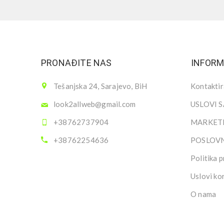
PRONAĐITE NAS
INFORM
Tešanjska 24, Sarajevo, BiH
Kontaktir
look2allweb@gmail.com
USLOVI 
+38762737904
MARKETI
+38762254636
POSLOV
Politika p
Uslovi ko
O nama