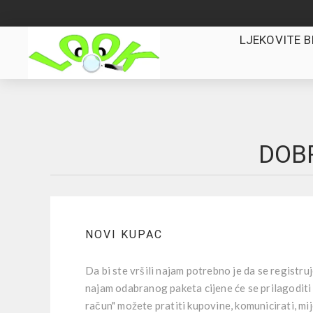
LJEKOVITE B
DOBR
NOVI KUPAC
Da bi ste vršili najam potrebno je da se registru
najam odabranog paketa cijene će se prilagoditi
račun" možete pratiti kupovine, komunicirati, mi