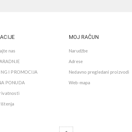
ACIJE
MOJ RAČUN
ajte nas
Narudžbe
SARADNJE
Adrese
NG I PROMOCIJA
Nedavno pregledani proizvodi
NA PONUDA
Web-mapa
rivatnosti
rištenja