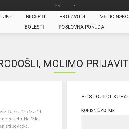
ILJKE
RECEPTI
PROIZVODI
MEDICINSKO
BOLESTI
POSLOVNA PONUDA
ODOŠLI, MOLIMO PRIJAVIT
POSTOJEĆI KUPA
KORISNIČKO IME:
jete. Nakon što izvršite
 tom paketu. Na "Moj
jenjati podatke,