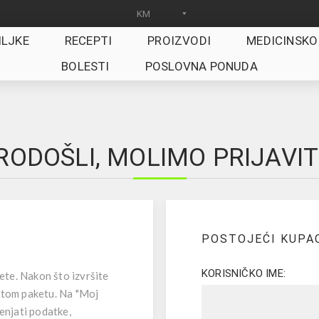
ILJKE
RECEPTI
PROIZVODI
MEDICINSKO
BOLESTI
POSLOVNA PONUDA
ODOŠLI, MOLIMO PRIJAVIT
POSTOJEĆI KUPA
KORISNIČKO IME:
jete. Nakon što izvršite
 tom paketu. Na "Moj
jenjati podatke,