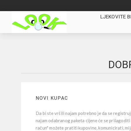
LJEKOVITE B
DOBR
NOVI KUPAC
Da bi ste vršili najam potrebno je da se registru
najam odabranog paketa cijene će se prilagoditi
račun" možete pratiti kupovine, komunicirati, mi