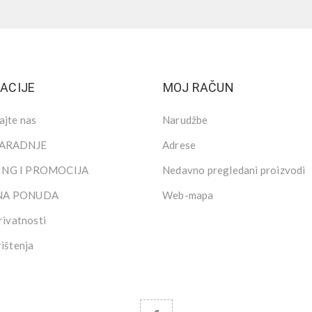
ACIJE
MOJ RAČUN
ajte nas
Narudžbe
SARADNJE
Adrese
NG I PROMOCIJA
Nedavno pregledani proizvodi
NA PONUDA
Web-mapa
rivatnosti
rištenja