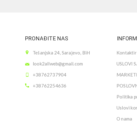
PRONAĐITE NAS
INFORM
Tešanjska 24, Sarajevo, BiH
Kontaktir
look2allweb@gmail.com
USLOVI 
+38762737904
MARKETI
+38762254636
POSLOV
Politika p
Uslovi ko
O nama