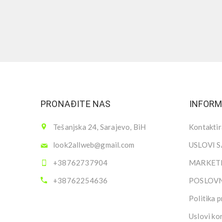
PRONAĐITE NAS
INFORM
Tešanjska 24, Sarajevo, BiH
Kontaktir
look2allweb@gmail.com
USLOVI 
+38762737904
MARKETI
+38762254636
POSLOV
Politika p
Uslovi ko