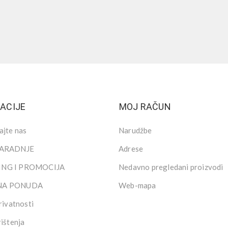
ACIJE
MOJ RAČUN
ajte nas
Narudžbe
SARADNJE
Adrese
NG I PROMOCIJA
Nedavno pregledani proizvodi
NA PONUDA
Web-mapa
rivatnosti
rištenja