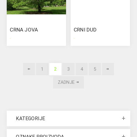
CRNA JOVA
CRNI DUD
.
.
1
2
3
4
5
ZADNJE
KATEGORIJE
OZNAKE PROIZVODA