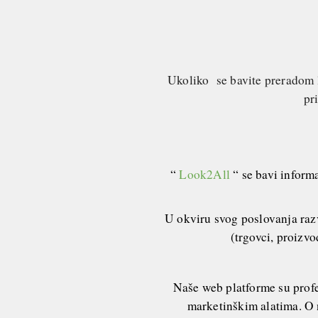
Ukoliko se bavite preradom l
pr
“
Look2All
“ se bavi inform
U okviru svog poslovanja razv
(trgovci, proizv
Naše web platforme su prof
marketinškim alatima. O 