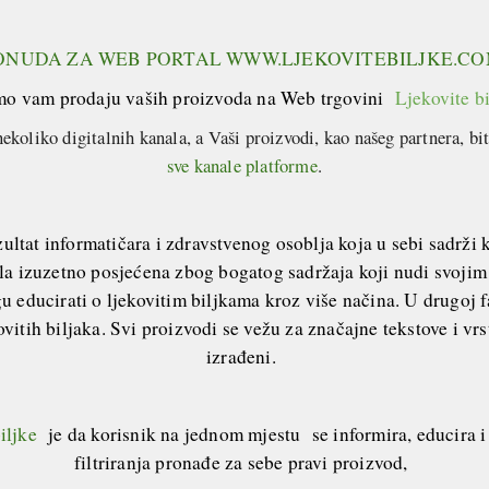
ONUDA ZA WEB PORTAL
WWW.LJEKOVITEBILJKE.C
o vam prodaju vaših proizvoda na Web trgovini
Ljekovite b
nekoliko digitalnih kanala, a Vaši proizvodi, kao našeg partnera, bi
sve kanale platforme
.
ultat informatičara i zdravstvenog osoblja koja u sebi sadrži 
ala izuzetno posjećena zbog bogatog sadržaja koji nudi svojim 
 educirati o ljekovitim biljkama kroz više načina. U drugoj f
vitih biljaka. Svi proizvodi se vežu za značajne tekstove i vrs
izrađeni.
iljke
je da korisnik na jednom mjestu se informira, educira 
filtriranja pronađe za sebe pravi proizvod,