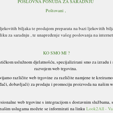
POSLOVNA PONUDA ZA SARADNJU
Poštovani ,
jekovitih biljaka te prodajom preparata na bazi ljekovitih b
iliku za saradnju , te unapređenje vašeg poslovanja na interne
KO SMO MI ?
atičkom uslužnom djelatnošću, specijalizirani smo za izradu i 
razvojem web trgovina.
ijamo različite web trgovine za različite namjene te kreiram
ođači, dobavljači) za prodaju i promociju proizvoda na našim
esionalne web trgovine s integracijom s dostavnim službama, 
našim uslugama možete se informirati na linku
Look2All - Va