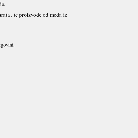
oda.
arata , te proizvode od meda iz
rgovini.
a
i