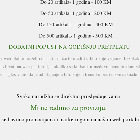
Do 20 artikala- 1 godina - 100 KM
Do 50 artikala- 1 godina - 200 KM
Do 150 artikala- 1 godina - 400 KM
Do 500 artikala- 1 godina - 500 KM
DODATNI POPUST NA GODIŠNJU PRETPLATU
k web platforme želi odustati , može to uraditi u bilo koje vrijeme bez ik
ojavljivati na web platformi, a ukoliko se korisnik u međuvremenu predomisli,
er naglašavamo da je odustajanje u bilo kojem trenutku bez ikakve naknade 
Svaka narudžba se direktno prosljeđuje vama.
Mi ne radimo za proviziju.
 se bavimo promocijama i marketingom na našim web portali