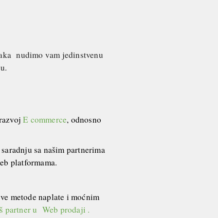
iljaka nudimo vam jedinstvenu
tu.
razvoj
E commerce
, odnosno
o saradnju sa našim partnerima
 web platformama.
sve metode naplate i moćnim
š partner u Web prodaji
.