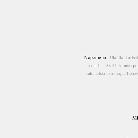
Napomena :
Ukoliko korisni
e mail-a.
Artikli se neće p
automatski aktiviraju. Takođ
Mi