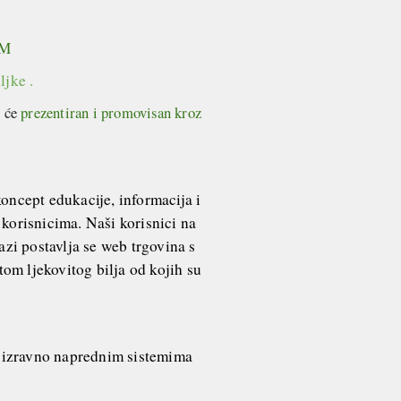
OM
iljke
.
t će
prezentiran i promovisan kroz
koncept edukacije, informacija i
korisnicima. Naši korisnici na
azi postavlja se web trgovina s
tom ljekovitog bilja od kojih su
i izravno naprednim sistemima