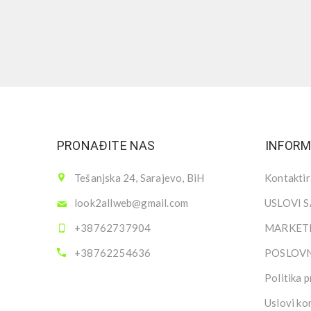
PRONAĐITE NAS
INFORM
Tešanjska 24, Sarajevo, BiH
Kontaktir
look2allweb@gmail.com
USLOVI 
+38762737904
MARKETI
+38762254636
POSLOV
Politika p
Uslovi ko