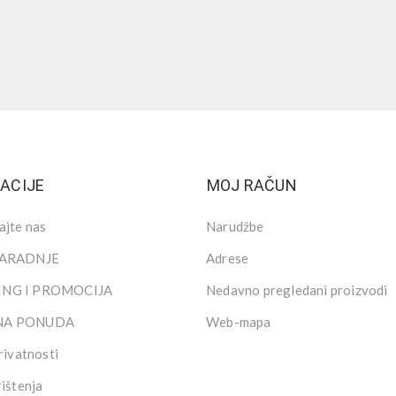
ACIJE
MOJ RAČUN
ajte nas
Narudžbe
SARADNJE
Adrese
NG I PROMOCIJA
Nedavno pregledani proizvodi
NA PONUDA
Web-mapa
rivatnosti
rištenja