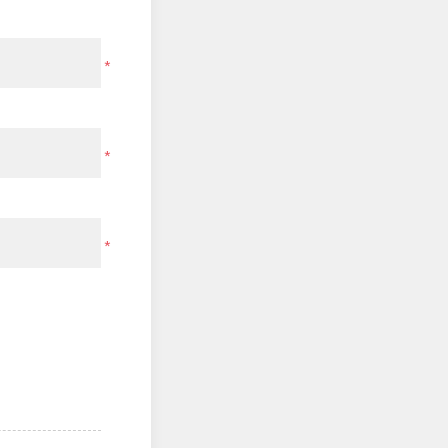
*
*
*