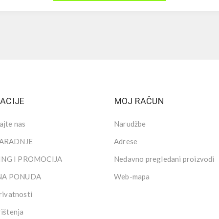
ACIJE
MOJ RAČUN
ajte nas
Narudžbe
SARADNJE
Adrese
NG I PROMOCIJA
Nedavno pregledani proizvodi
NA PONUDA
Web-mapa
rivatnosti
rištenja