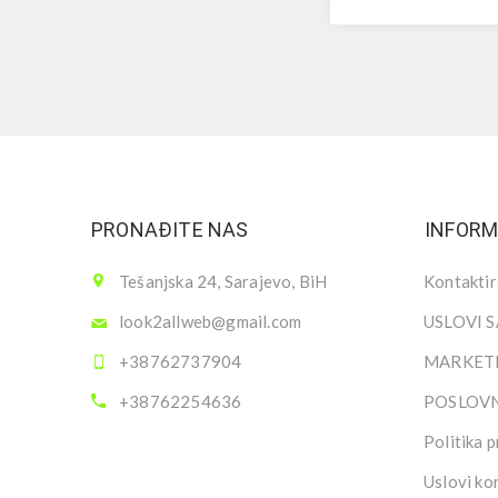
PRONAĐITE NAS
INFORM
Tešanjska 24, Sarajevo, BiH
Kontaktir
look2allweb@gmail.com
USLOVI 
+38762737904
MARKETI
+38762254636
POSLOV
Politika p
Uslovi ko