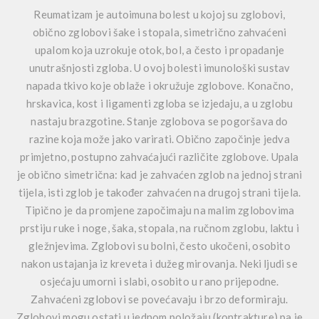
Reumatizam je autoimuna bolest u kojoj su zglobovi,
obično zglobovi šake i stopala, simetrično zahvaćeni
upalom koja uzrokuje otok, bol, a često i propadanje
unutrašnjosti zgloba. U ovoj bolesti imunološki sustav
napada tkivo koje oblaže i okružuje zglobove. Konačno,
hrskavica, kost i ligamenti zgloba se izjedaju, a u zglobu
nastaju brazgotine. Stanje zglobova se pogoršava do
razine koja može jako varirati. Obično započinje jedva
primjetno, postupno zahvaćajući različite zglobove. Upala
je obično simetrična: kad je zahvaćen zglob na jednoj strani
tijela, isti zglob je također zahvaćen na drugoj strani tijela.
Tipično je da promjene započimaju na malim zglobovima
prstiju ruke i noge, šaka, stopala, na ručnom zglobu, laktu i
gležnjevima. Zglobovi su bolni, često ukočeni, osobito
nakon ustajanja iz kreveta i dužeg mirovanja. Neki ljudi se
osjećaju umorni i slabi, osobito u rano prijepodne.
Zahvaćeni zglobovi se povećavaju i brzo deformiraju.
Zglobovi mogu ostati u jednom položaju (kontrakture) pa je