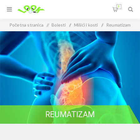
0
Početna stranica
/
Bolesti
/
Mišići i kosti
/
Reumatizam
REUMATIZAM