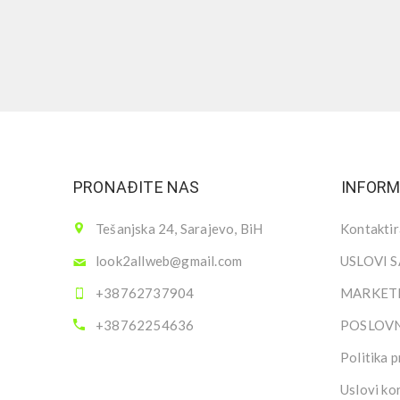
PRONAĐITE NAS
INFORM
Tešanjska 24, Sarajevo, BiH
Kontaktir
look2allweb@gmail.com
USLOVI 
+38762737904
MARKETI
+38762254636
POSLOV
Politika p
Uslovi ko