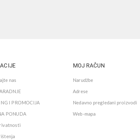
ACIJE
MOJ RAČUN
ajte nas
Narudžbe
SARADNJE
Adrese
NG I PROMOCIJA
Nedavno pregledani proizvodi
NA PONUDA
Web-mapa
rivatnosti
rištenja