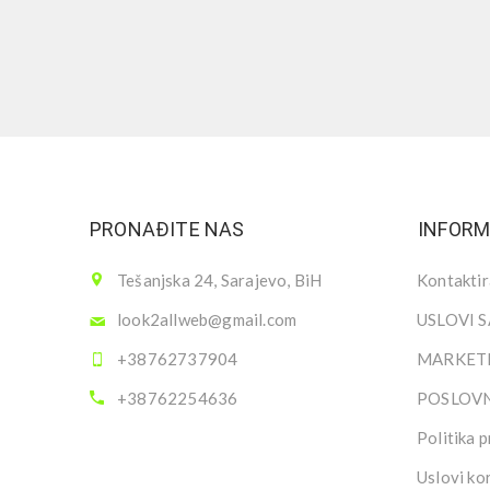
PRONAĐITE NAS
INFORM
Tešanjska 24, Sarajevo, BiH
Kontaktir
look2allweb@gmail.com
USLOVI 
+38762737904
MARKETI
+38762254636
POSLOV
Politika p
Uslovi ko