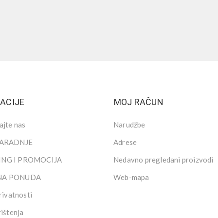
ACIJE
MOJ RAČUN
ajte nas
Narudžbe
SARADNJE
Adrese
NG I PROMOCIJA
Nedavno pregledani proizvodi
NA PONUDA
Web-mapa
rivatnosti
rištenja