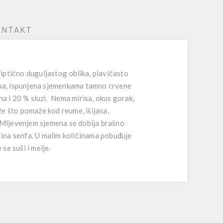
ONTAKT
 eliptično duguljastog oblika, plavičasto
juska, ispunjena sjemenkama tamno crvene
na i 20 % sluzi. Nema mirisa, okus gorak,
ože što pomaže kod reume, išijasa,
ti. Mljevenjem sjemena se dobija brašno
ačina senfa. U malim količinama pobuđuje
se suši i melje.