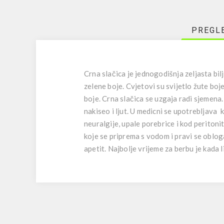
PREGL
Crna slačica je jednogodišnja zeljasta bilj
zelene boje. Cvjetovi su svijetlo žute boj
boje. Crna slačica se uzgaja radi sjemena
nakiseo i ljut. U medicni se upotrebljava 
neuralgije, upale porebrice i kod peritoni
koje se priprema s vodom i pravi se oblog
apetit. Najbolje vrijeme za berbu je kada l