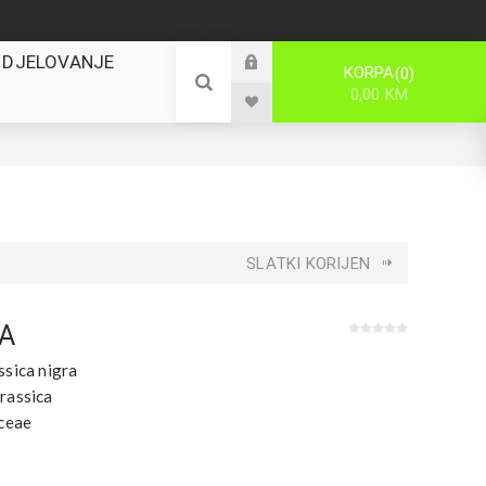
 DJELOVANJE
KORPA
0
0,00 KM
SLATKI KORIJEN
NA
ssica nigra
rassica
ceae