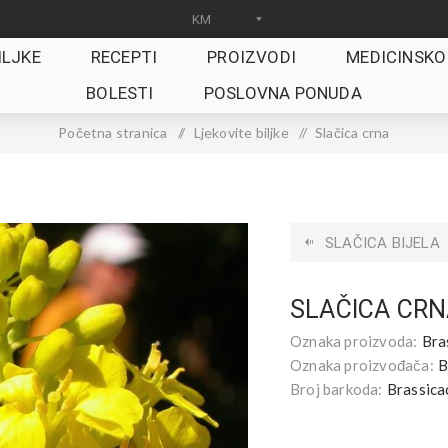
ILJKE
RECEPTI
PROIZVODI
MEDICINSKO
BOLESTI
POSLOVNA PONUDA
Početna stranica
/
Ljekovite biljke
/
Slačica crna
SLAČICA BIJELA
SLAČICA CR
Oznaka proizvoda:
Bra
Oznaka proizvođača:
B
Broj barkoda:
Brassica
.