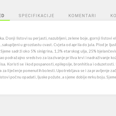
ED
SPECIFIKACIJE
KOMENTARI
K
ka. Donji listovi su perjasti, nazubljeni, zelene boje, gornji listovi
e, sakupljeni u grozdastu cvast. Cvjeta od aprila do jula. Plod je l
. Sjeme sadrži oko 5% sinigrina, 1,3% etarskog ulja, 25% bjelančevi
kao podražajno sredstvo za izazivanje priliva krvi i nadraživanje k
tisa. Koristi se i kod pospanosti, epilepsije, bronhitisa i oduzetos
a za liječenje pomenutih bolesti. Upotrebljava se i za pravljenje z
istovi počnu opadati, ljuske požute, a sjeme dobije mrku boju. Sjeme 