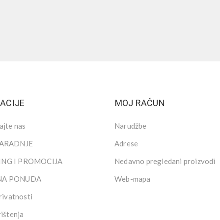
ACIJE
MOJ RAČUN
ajte nas
Narudžbe
SARADNJE
Adrese
NG I PROMOCIJA
Nedavno pregledani proizvodi
NA PONUDA
Web-mapa
rivatnosti
rištenja