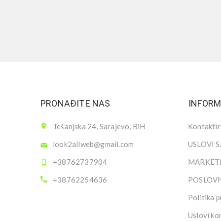
PRONAĐITE NAS
INFORM
Tešanjska 24, Sarajevo, BiH
Kontaktir
look2allweb@gmail.com
USLOVI 
+38762737904
MARKETI
+38762254636
POSLOV
Politika p
Uslovi ko