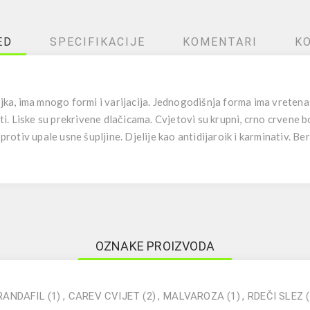
ED
SPECIFIKACIJE
KOMENTARI
K
ljka, ima mnogo formi i varijacija. Jednogodišnja forma ima vretenas
iti. Liske su prekrivene dlačicama. Cvjetovi su krupni, crno crvene bo
 protiv upale usne šupljine. Djelije kao antidijaroik i karminativ. Ber
OZNAKE PROIZVODA
RANDAFIL
(1)
,
CAREV CVIJET
(2)
,
MALVAROZA
(1)
,
RDEČI SLEZ