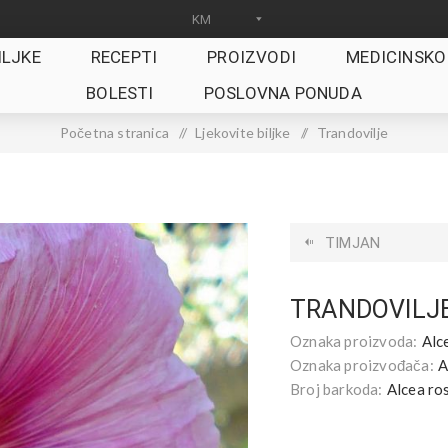
ILJKE
RECEPTI
PROIZVODI
MEDICINSKO
BOLESTI
POSLOVNA PONUDA
Početna stranica
/
Ljekovite biljke
/
Trandovilje
TIMJAN
TRANDOVILJ
Oznaka proizvoda:
Alc
Oznaka proizvođača:
A
Broj barkoda:
Alcea ro
.