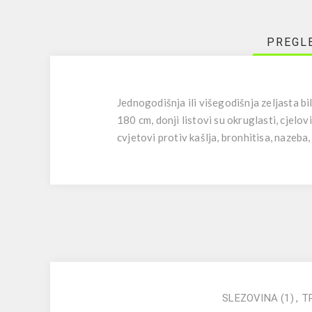
PREGL
Jednogodišnja ili višegodišnja zeljasta bi
180 cm, donji listovi su okruglasti, cjelov
cvjetovi protiv kašlja, bronhitisa, nazeba,
SLEZOVINA
(1)
,
T