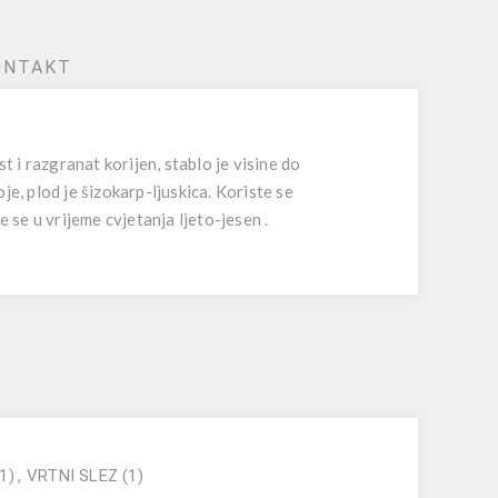
ONTAKT
t i razgranat korijen, stablo je visine do
je, plod je šizokarp-ljuskica. Koriste se
e se u vrijeme cvjetanja ljeto-jesen .
(1)
,
VRTNI SLEZ
(1)