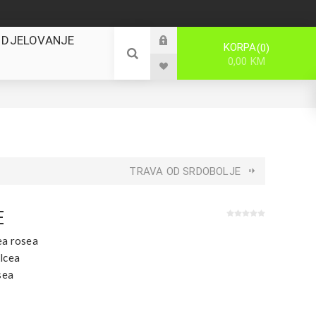
 DJELOVANJE
KORPA
0
0,00 KM
TRAVA OD SRDOBOLJE
E
ea rosea
lcea
sea