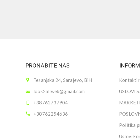
PRONAĐITE NAS
INFORM
Tešanjska 24, Sarajevo, BiH
Kontaktir
look2allweb@gmail.com
USLOVI 
+38762737904
MARKETI
+38762254636
POSLOV
Politika p
Uslovi ko