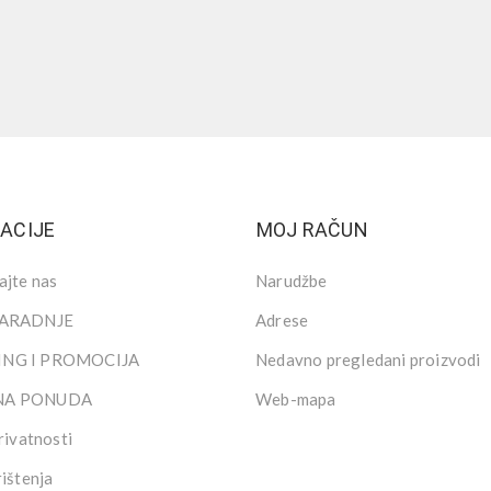
ACIJE
MOJ RAČUN
ajte nas
Narudžbe
SARADNJE
Adrese
NG I PROMOCIJA
Nedavno pregledani proizvodi
NA PONUDA
Web-mapa
rivatnosti
rištenja