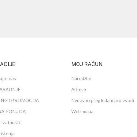
ACIJE
MOJ RAČUN
ajte nas
Narudžbe
SARADNJE
Adrese
NG I PROMOCIJA
Nedavno pregledani proizvodi
NA PONUDA
Web-mapa
rivatnosti
rištenja