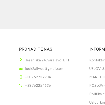
PRONAĐITE NAS
INFORM
Tešanjska 24, Sarajevo, BiH
Kontaktir
look2allweb@gmail.com
USLOVI 
+38762737904
MARKETI
+38762254636
POSLOV
Politika p
Uslovi ko