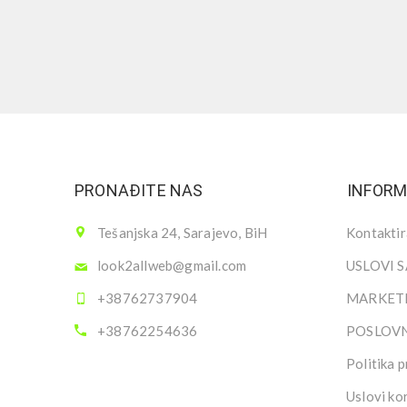
PRONAĐITE NAS
INFORM
Tešanjska 24, Sarajevo, BiH
Kontaktir
look2allweb@gmail.com
USLOVI 
+38762737904
MARKETI
+38762254636
POSLOV
Politika p
Uslovi ko