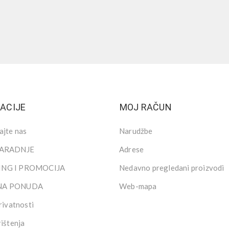
ACIJE
MOJ RAČUN
ajte nas
Narudžbe
SARADNJE
Adrese
NG I PROMOCIJA
Nedavno pregledani proizvodi
NA PONUDA
Web-mapa
rivatnosti
rištenja