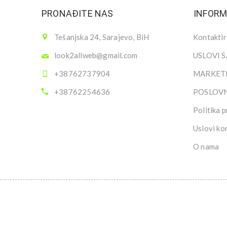
PRONAĐITE NAS
INFORM
Tešanjska 24, Sarajevo, BiH
Kontaktir
look2allweb@gmail.com
USLOVI 
+38762737904
MARKETI
+38762254636
POSLOV
Politika p
Uslovi ko
O nama