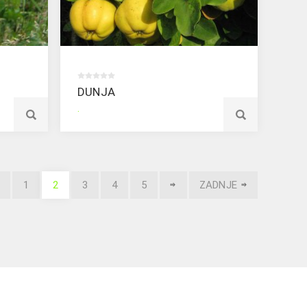
DUNJA
.
1
2
3
4
5
ZADNJE