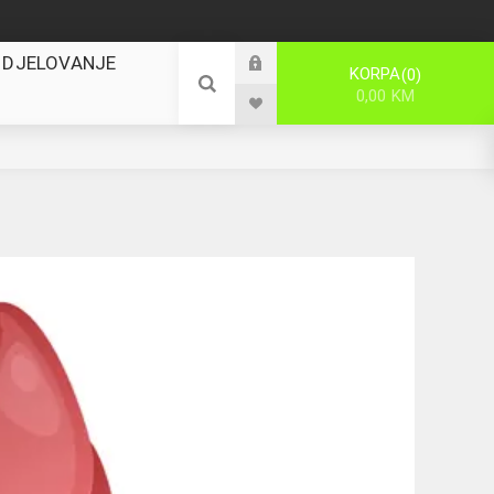
 DJELOVANJE
KORPA
0
0,00 KM