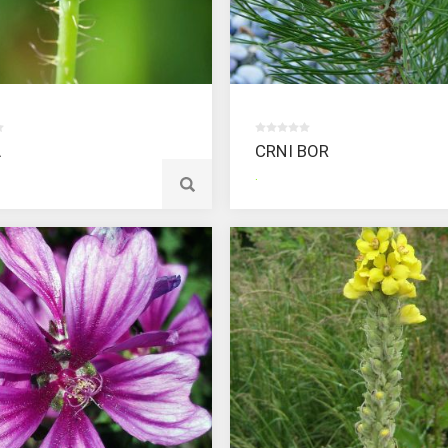
A
CRNI BOR
.