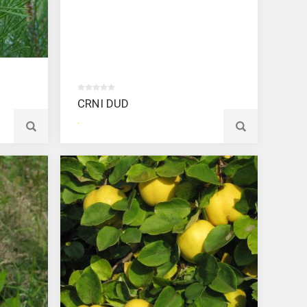
CRNI DUD
.