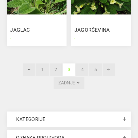
JAGLAC
JAGORČEVINA
.
.
1
2
3
4
5
ZADNJE
KATEGORIJE
OZNAKE PROIZVODA