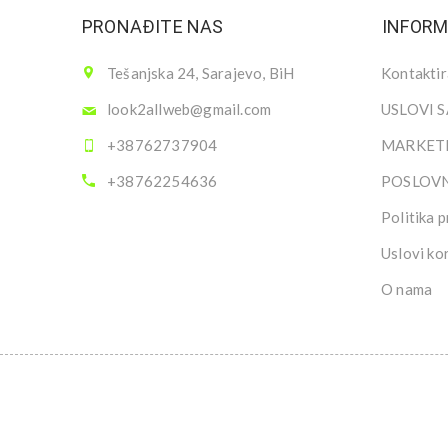
PRONAĐITE NAS
INFORM
Tešanjska 24, Sarajevo, BiH
Kontaktir
look2allweb@gmail.com
USLOVI 
+38762737904
MARKETI
+38762254636
POSLOV
Politika p
Uslovi ko
O nama