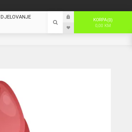
 DJELOVANJE
KORPA
0
0,00 KM