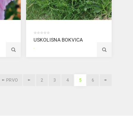
USKOLISNA BOKVICA
.
PRVO
2
3
4
5
6