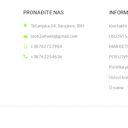
PRONAĐITE NAS
INFORM
Tešanjska 24, Sarajevo, BiH
Kontaktir
look2allweb@gmail.com
USLOVI 
+38762737904
MARKETI
+38762254636
POSLOV
Politika p
Uslovi ko
O nama