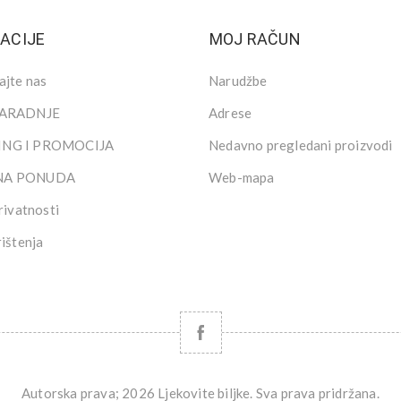
ACIJE
MOJ RAČUN
ajte nas
Narudžbe
SARADNJE
Adrese
NG I PROMOCIJA
Nedavno pregledani proizvodi
NA PONUDA
Web-mapa
rivatnosti
rištenja
Autorska prava; 2026 Ljekovite biljke. Sva prava pridržana.