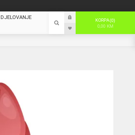
 DJELOVANJE
KORPA
0
0,00 KM