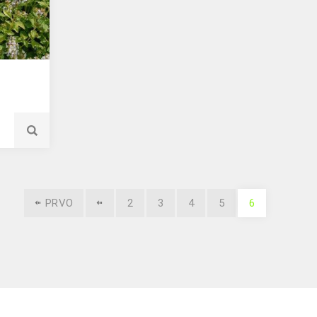
PRVO
2
3
4
5
6